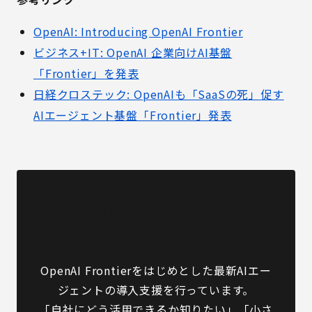
OpenAI: Introducing OpenAI Frontier
ビジネス+IT: OpenAI 企業向けAI基盤
「Frontier」を発表
日経クロステック: OpenAIも「SaaSの死」促す
AIエージェント基盤「Frontier」発表
AIエージェント導入のご相談
はMIRAINAへ
OpenAI Frontierをはじめとした最新AIエー
ジェントの導入支援を行っています。
「自社にどう活用できるか知りたい」「小さ