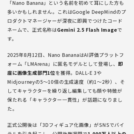
「Nano Banana」という名前を初めて耳にした方も
多いかもしれません。これはGoogle DeepMindのプ
ロダクトマネージャーが深夜に即興でつけたコード
ネームで、正式名称は
Gemini 2.5 Flash Image
で
す。
2025年8月12日、Nano BananaはAI評価プラットフ
ォーム「LMArena」に匿名モデルとして登場し、
即
座に画像生成部門1位
を獲得。DALL-E 3や
Midjourneyの5〜10倍の生成速度（約1〜2秒）、そ
してキャラクターを繰り返し編集しても顔や特徴が
保たれる「キャラクター一貫性」が話題になりまし
た。
正式公開後は「3Dフィギュア化画像」がSNSでバイ
ラルを引き起こし、公開後数週間で
1,000万人以上の