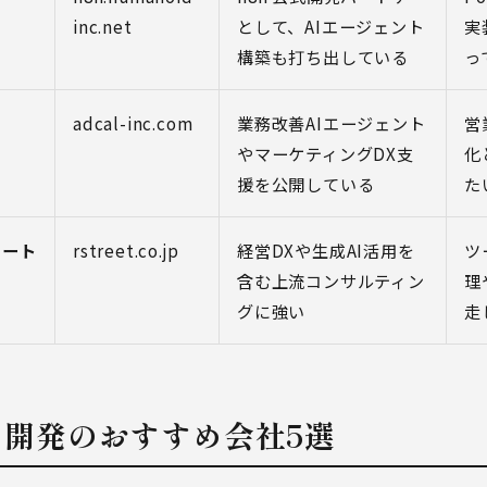
inc.net
として、AIエージェント
実
構築も打ち出している
っ
adcal-inc.com
業務改善AIエージェント
営
やマーケティングDX支
化
援を公開している
た
リート
rstreet.co.jp
経営DXや生成AI活用を
ツ
含む上流コンサルティン
理
グに強い
走
築・開発のおすすめ会社5選