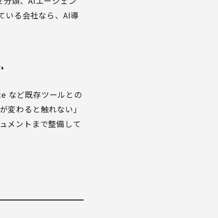
せ分類、AIエージェン
ている会社なら、
AI導
か
space など既存ツールとの
者が変わると触れない」
ュメントまで整備して