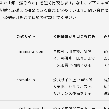
スで「何に強そうか」を短く比較します。なお、以下にはn8
・内製化支援まで相談できる企業も含めています。問い合わせ
、保守範囲を必ず追加で確認してください。
公式サイト
公開情報から見える強み
向
miraina-ai.com
生成AI活用支援、AI開
n
発、AI研修、LLMO まで
設
一気通貫で相談できる
て
homula.jp
公式サイト上で n8n 導
権
入支援、セルフホスト、
め
ガバナンス整備を明示
進
n8n.humanoid-
n8n 公式開発パートナー
P