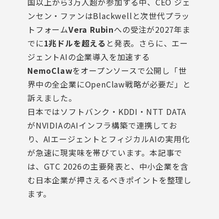
国以上から3万人超が参加する中、CEO ジェ
ンセン・ファンはBlackwellと次世代プラッ
トフォーム
Vera Rubin
への受注が2027年ま
でに
1兆ドルを超える
と発表。さらに、エー
ジェントAIの企業導入を加速する
NemoClaw
をオープンソースで公開し「世
界中の全企業にOpenClaw戦略が必要だ」と
訴えました。
日本ではソフトバンク・KDDI・NTT DATA
がNVIDIAのAIインフラ構築で連携してお
り、AIエージェントとフィジカルAIの実用化
が急速に現実味を帯びています。本記事で
は、GTC 2026の主要発表と、中小企業を含
む日本企業が押さえるべきポイントを整理し
ます。