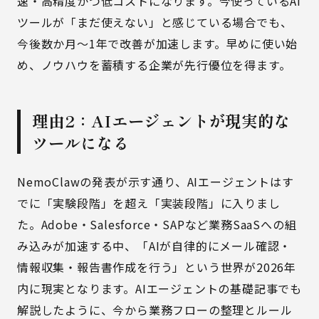
速・高精度かつ低コストになります。今使っているAI
ツールが「まだ使えない」と感じている場合でも、
今後数か月〜1年で改善が加速します。早めに使い始
め、ノウハウを蓄積する企業が先行優位を得ます。
理由2：AIエージェントが現実的な
ツールになる
NemoClawの発表が示す通り、AIエージェントはす
でに「実験段階」を超え「実装段階」に入りまし
た。Adobe・Salesforce・SAPなど業務SaaSへの組
み込みが加速する中、「AIが自律的にメール確認・
情報収集・報告書作成を行う」という世界が2026年
内に現実となります。
AIエージェントの基礎記事
でも
解説したように、今から業務フローの整理とルール