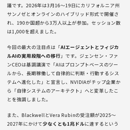
議です。2026年は3月16〜19日にカリフォルニア州
サンノゼとオンラインのハイブリッド形式で開催さ
れ、190か国超から3万人以上が参加。セッション数
は1,000を超えました。
今回の最大の注目点は「
AIエージェントとフィジカ
ルAIの実用段階への移行
」です。ジェンセン・ファ
ンCEOは基調講演で「AIはプロンプトベースのツー
ルから、長期稼働して自律的に判断・行動するシス
テムへ進化した」と宣言し、NVIDIAがチップ企業か
ら「自律システムのアーキテクト」へと変革したこ
とを強調しました。
また、BlackwellとVera Rubinの受注額が2025〜
2027年にかけて
少なくとも1兆ドル
に達するという