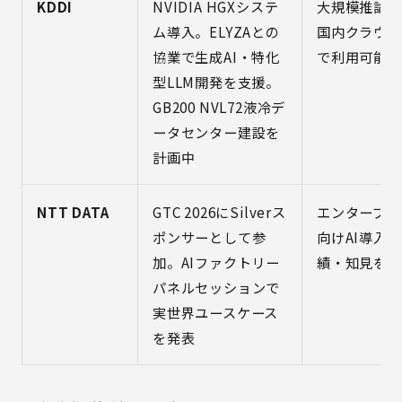
KDDI
NVIDIA HGXシステ
大規模推論環
ム導入。ELYZAとの
国内クラウド
協業で生成AI・特化
で利用可能に
型LLM開発を支援。
GB200 NVL72液冷デ
ータセンター建設を
計画中
NTT DATA
GTC 2026にSilverス
エンタープラ
ポンサーとして参
向けAI導入
加。AIファクトリー
績・知見を蓄
パネルセッションで
実世界ユースケース
を発表