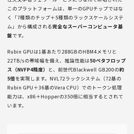
このプラットフォームは、単一のGPUチップではな
く「7種類のチップ＋5種類のラックスケールシステ
ム」から構成される
完全なスーパーコンピュータ基
盤
です。
Rubin GPUは1基あたり288GBのHBM4メモリと
22TB/sの帯域幅を備え、推論性能は
50ペタフロップ
ス（NVFP4精度）
と、前世代Blackwell GB200の
約
5倍
を実現します。NVL72ラックシステム（72基の
Rubin GPU＋36基のVera CPU）でのトークン処理
能力は、x86＋Hopperの350倍に相当するとされて
います。