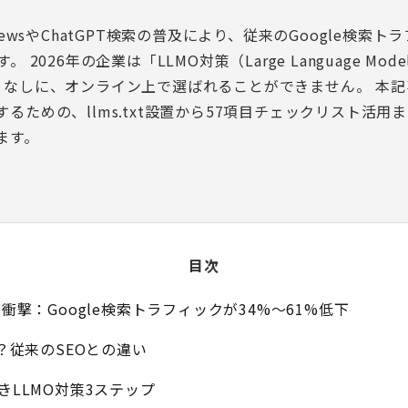
verviewsやChatGPT検索の普及により、従来のGoogle検索
 2026年の企業は「LLMO対策（Large Language Mode
ion）」なしに、オンライン上で選ばれることができません。 本
るための、llms.txt設置から57項目チェックリスト活用
ます。
目次
iewsの衝撃：Google検索トラフィックが34%～61%低下
は？従来のSEOとの違い
べきLLMO対策3ステップ