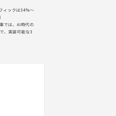
トラフィックは34%～
l
記事では、AI時代の
まで、実装可能な3