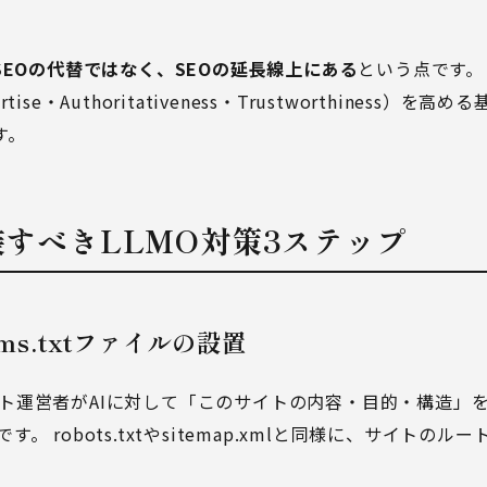
はSEOの代替ではなく、SEOの延長線上にある
という点です。 E
pertise・Authoritativeness・Trustworthiness）
す。
実装すべきLLMO対策3ステップ
ms.txtファイルの設置
イト運営者がAIに対して「このサイトの内容・目的・構造」を説
。 robots.txtやsitemap.xmlと同様に、サイトの