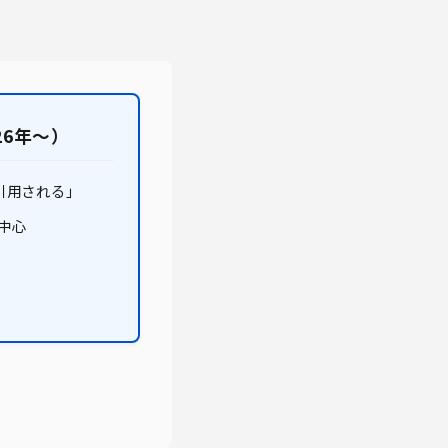
26年～）
で「引用される」
中心