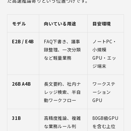
た高速推論寄りという位置づけです。
モデル
向いている用途
目安環境
E2B / E4B
FAQ下書き、議事
ノートPC・
録整理、一次分類
小規模
など軽量業務
GPU・エッ
ジ端末
26B A4B
長文要約、社内ナ
ワークステ
レッジ検索、半自
ーション
動ワークフロー
GPU
31B
高精度推論、複雑
80GB級GPU
な業務ルール判
を含む上位