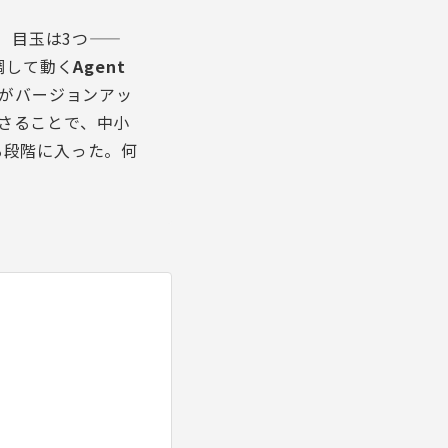
した。 目玉は3つ——
調して動く
Agent
deがバージョンアッ
さることで、中小
る段階に入った。何