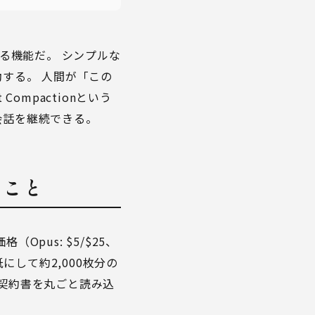
断する機能だ。 シンプルな
起動する。 人間が「この
ompactionという
会話を継続できる。
ること
pus: $5/$25、
用紙にして約2,000枚分の
の契約書を丸ごと読み込