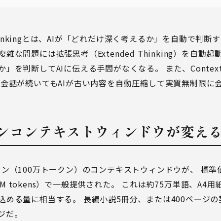
 Thinkingとは、AIが「どれだけ深く考えるか」を自動で判
な問題には拡張思考（Extended Thinking）を自動
を判断してAIに伝える手間がなくなる。 また、Context C
い会話が続いてもAIが古い内容を自動圧縮して実質無制限に
ークンコンテキストウィンドウが変え
（100万トークン）のコンテキストウィンドウが、 標準価格（O
 per 1M tokens）で一般提供された。 これは約75万単語、A4
込める量に相当する。 長編小説5冊分、または400ページ
ジだ。