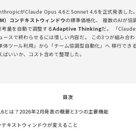
thropicがClaude Opus 4.6とSonnet 4.6を正式発表
1M）コンテキストウィンドウ
の標準価格化、 複数のAIが協
思考量を自動で調整する
Adaptive Thinking
だ。 「Clau
ュースで終わらせるには惜しい内容だ。 この3つが組み合わ
「単体ツール利用」から「チーム協調型自動化」へ 移行でき
えばいいか、コスト含めて整理した。
目次
pus 4.6とは？2026年2月発表の概要と3つの主要機能
コンテキストウィンドウが変えること