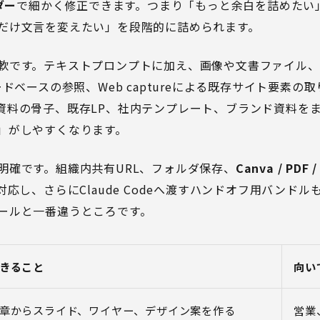
ダー
で細かく修正できます。つまり「もっと余白を詰めたい
だけ文言を変えたい」を段階的に詰められます。
軟です。テキストプロンプトに加え、画像や文書ファイル、
ドベースの参照、Web captureによる既存サイト要素の
資料の骨子、既存LP、社内テンプレート、ブランド資料を
」がしやすくなります。
明確です。組織内共有URL、フォルダ保存、
Canva / PDF /
応し、さらにClaude Codeへ渡すハンドオフ用バンド
ールと一番違うところです。
きること
向い
章からスライド、ワイヤー、デザイン案を作る
営業