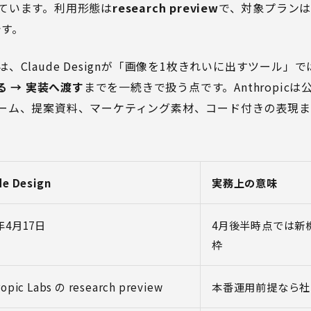
ています。利用形態は
research preview
で、対象プラン
です。
、Claude Designが「画像を1枚きれいに出すツール」
る → 実装へ渡す
までを一続きで扱う点です。Anthropic
ーム、提案資料、マーケティング素材、コード付きの表現
de Design
実務上の意味
6年4月17日
4月後半時点では新
枠
opic Labs の research preview
本番運用前提なら社