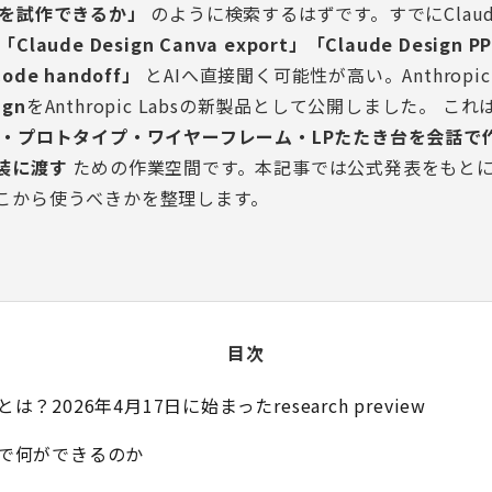
Pを試作できるか」
のように検索するはずです。すでにClaude
「Claude Design Canva export」「Claude Design 
Code handoff」
とAIへ直接聞く可能性が高い。Anthropic
ign
をAnthropic Labsの新製品として公開しました。 
・プロトタイプ・ワイヤーフレーム・LPたたき台を会話で
装に渡す
ための作業空間です。本記事では公式発表をもと
こから使うべきかを整理します。
目次
ignとは？2026年4月17日に始まったresearch preview
signで何ができるのか