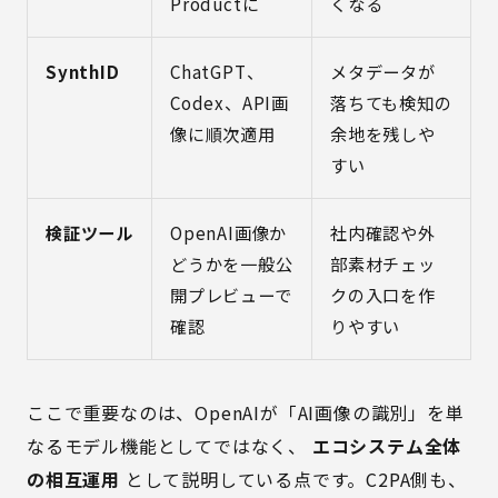
Productに
くなる
SynthID
ChatGPT、
メタデータが
Codex、API画
落ちても検知の
像に順次適用
余地を残しや
すい
検証ツール
OpenAI画像か
社内確認や外
どうかを一般公
部素材チェッ
開プレビューで
クの入口を作
確認
りやすい
ここで重要なのは、OpenAIが「AI画像の識別」を単
なるモデル機能としてではなく、
エコシステム全体
の相互運用
として説明している点です。C2PA側も、