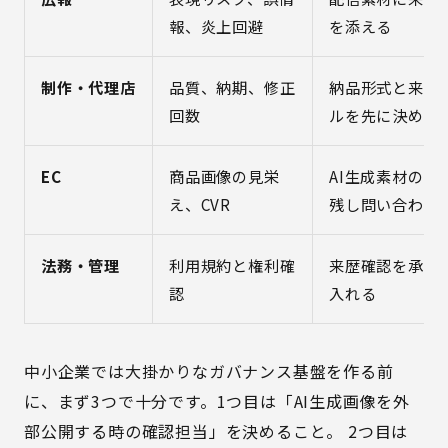
報、炎上回避
を添える
制作・代理店
品質、納期、修正
納品形式と来歴
回数
ルを先に決める
EC
商品画像の見栄
AI生成素材の検
え、CVR
残し問い合わせ
法務・管理
利用規約と権利確
来歴確認を承認
認
入れる
中小企業では大掛かりなガバナンス基盤を作る前
に、まず3つで十分です。1つ目は「AI生成画像を外
部公開する時の確認担当」を決めること。 2つ目は