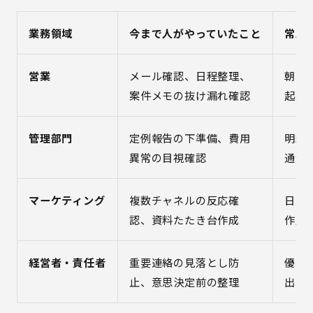
業務領域
今まで人がやっていたこと
常駐
営業
メール確認、日程整理、
朝の
案件メモの抜け漏れ確認
起案
管理部門
定例報告の下準備、費用
明細
異常の目視確認
通知
マーケティング
複数チャネルの反応確
日次
認、資料たたき台作成
作成
経営者・責任者
重要連絡の見落とし防
優先
止、意思決定前の整理
出