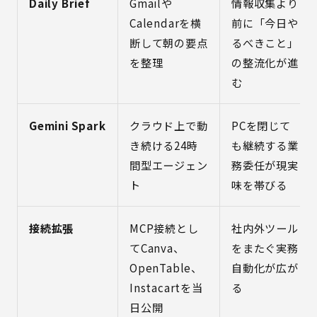
Daily Brief
Gmailや
情報収集より
Calendarを横
前に「今日や
断して朝の要点
るべきこと」
を整理
の整流化が進
む
Gemini Spark
クラウド上で動
PCを閉じて
き続ける24時
も継続する業
間型エージェン
務委任が現実
ト
味を帯びる
接続拡張
MCP接続とし
社内外ツール
てCanva、
をまたぐ実務
OpenTable、
自動化が広が
Instacartを当
る
日公開