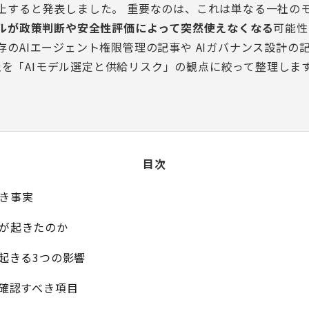
止すると発表しました。 重要なのは、これは単なる一社の
デルが政策判断や安全性評価によって突然使えなくなる
可能性
存の
AIエージェント権限管理の記事
や
AIガバナンス設計の
5停止を「AIモデル選定と供給リスク」の観点に絞って整理しま
目次
べき事実
止が起きたのか
に起きる3つの影響
定で確認すべき項目