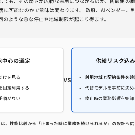
しても、その弱さが広範な悪用につながるのか、防御側の
度に可能なのかで意味は変わります。 政府、AIベンダー、
回のような急な停止や地域制限が起こり得ます。
能中心の選定
供給リスク込
だけを見る
利用地域と契約条件を確
VS
を固定利用する
代替モデルを事前に決め
手順がない
停止時の業務影響を棚卸
選定は、性能比較から「止まった時に業務を続けられるか」の設計へ広