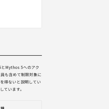
Mythos 5へのアク
従業員も含めて制限対象に
るを得ないと説明してい
記しています。
意味