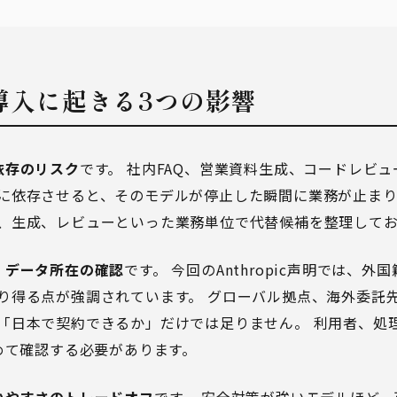
I導入に起きる3つの影響
依存のリスク
です。 社内FAQ、営業資料生成、コードレビ
に依存させると、そのモデルが停止した瞬間に業務が止まり
、生成、レビューといった業務単位で代替候補を整理して
・データ所在の確認
です。 今回のAnthropic声明では、
り得る点が強調されています。 グローバル拠点、海外委託
「日本で契約できるか」だけでは足りません。 利用者、処
含めて確認する必要があります。
いやすさのトレードオフ
です。 安全対策が強いモデルほど