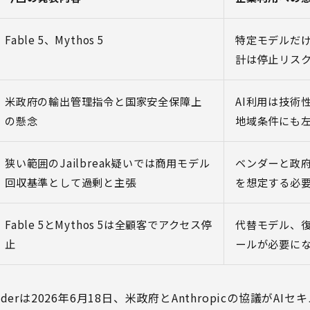
Fable 5、Mythos 5
特定モデルだ
計は停止リス
米政府の輸出管理指令と国家安全保障上
AI利用は技術
の懸念
地域条件にも
狭い範囲のJailbreak疑いでは商用モデル
ベンダーと政
回収基準として過剰と主張
を想定する必
Fable 5とMythos 5は全顧客でアクセス停
代替モデル、
止
ールが必要に
Insiderは2026年6月18日、米政府とAnthropicの協議が