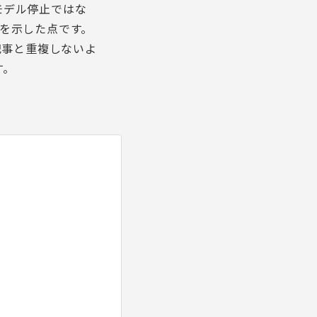
モデル停止ではな
を示した点です。
記事
と重複しないよ
す。