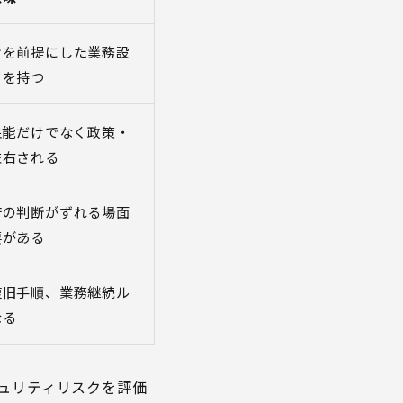
けを前提にした業務設
クを持つ
性能だけでなく政策・
左右される
府の判断がずれる場面
要がある
復旧手順、業務継続ル
なる
AIセキュリティリスクを評価