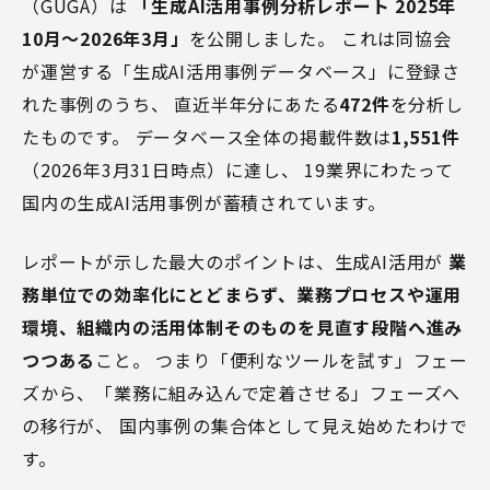
（GUGA）は
「生成AI活用事例分析レポート 2025年
10月〜2026年3月」
を公開しました。 これは同協会
が運営する「生成AI活用事例データベース」に登録さ
れた事例のうち、 直近半年分にあたる
472件
を分析し
たものです。 データベース全体の掲載件数は
1,551件
（2026年3月31日時点）に達し、 19業界にわたって
国内の生成AI活用事例が蓄積されています。
レポートが示した最大のポイントは、生成AI活用が
業
務単位での効率化にとどまらず、業務プロセスや運用
環境、組織内の活用体制そのものを見直す段階へ進み
つつある
こと。 つまり「便利なツールを試す」フェー
ズから、「業務に組み込んで定着させる」フェーズへ
の移行が、 国内事例の集合体として見え始めたわけで
す。