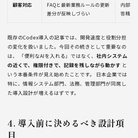
顧客対応
FAQと最新業務ルールの更新
内部文
差分が反映しづらい
答精度
既存の
Codex導入の記事
では、開発速度と役割分担
の変化を扱いました。今回その続きとして重要なの
は、 「便利なAIを入れる」ではなく、
社内システム
の近くで、権限付きで、記録を残しながら動かす
と
いう本番条件が見え始めたことです。 日本企業では
特に、情報システム部門、法務、管理部門が同席し
た導入設計が増えるはずです。
4. 導入前に決めるべき設計項
目