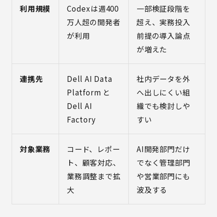
利用規模
Codexは週400
一部検証段階を
万人超の開発者
超え、実務投入
が利用
前提の導入論点
が増えた
連携先
Dell AI Data
社内データを外
Platform と
へ出しにくい組
Dell AI
織でも検討しや
Factory
すい
対象業務
コード、レポー
AI開発部門だけ
ト、顧客対応、
でなく管理部門
業務調整まで拡
や営業部門にも
大
波及する