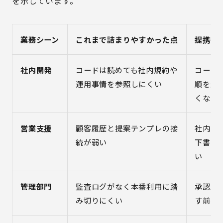
を示しています。
業務シーン
これまで詰まりやすかった点
提携後
社内開発
コードは読めても社内規約や
コード
運用事情を参照しにくい
順を近
くなる
営業支援
顧客履歴と提案テンプレの接
社内ナ
続が弱い
下書き
い
管理部門
監査ログがなく本番利用に踏
承認履
み切りにくい
す前提