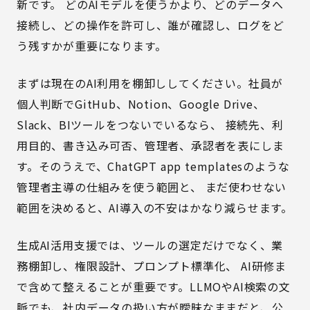
新です。 どのAIモデルを使うかより、どのデータへ
接続し、どの操作を許可し、誰が確認し、ログをど
う残すかが重要になります。
まずは現在のAI利用を棚卸ししてください。社員が
個人判断でGitHub、Notion、Google Drive、
Slack、BIツールをつないでいるなら、 接続先、利
用目的、書き込み可否、管理者、承認者を表にしま
す。そのうえで、ChatGPT app templatesのような
管理者主導の仕組みを使う範囲と、 まだ使わせない
範囲を決めると、AI導入の不安はかなり減らせます。
生成AI活用支援
では、ツールの選定だけでなく、業
務棚卸し、権限設計、プロンプト標準化、 AI研修ま
で含めて整えることが重要です。LLMOやAI検索の文
脈でも、社内データの扱い方が曖昧なままだと、公