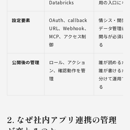
Databricks
用の入口にな
設定要素
OAuth、callback
情シス・開発
URL、Webhook、
データ管理者
MCP、アクセス制
関与が必須に
御
る
公開後の管理
ロール、アクショ
誰が読めるか
ン、確認動作を管
誰が書けるか
理
分けて運用で
る
2. なぜ社内アプリ連携の管理