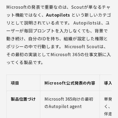
Microsoftの発表で重要なのは、Scoutが単なるチャ
ット機能ではなく、
Autopilots
という新しいカテゴ
リとして説明されている点です。 Autopilotsは、ユ
ーザーが毎回プロンプトを入力しなくても、背景で
動き続け、自分のIDを持ち、組織が設定した権限と
ポリシーの中で行動します。 Microsoft Scoutは、
その最初の実装としてMicrosoft 365の仕事文脈に入
ってくる製品です。
項目
Microsoft公式発表の内容
導入企
製品位置づけ
Microsoft 365向けの最初
単発回
のAutopilot agent
く、継
伴走と