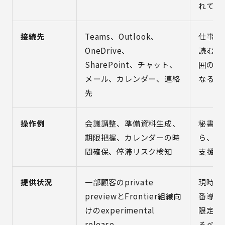
れてい
接続先
Teams、Outlook、
仕事の
OneDrive、
読むた
SharePoint、チャット、
囲の設
メール、カレンダー、連絡
なる
先
操作例
会議調整、準備資料生成、
秘書的
期限把握、カレンダーの時
ら、業
間確保、停滞リスク検知
支援へ
提供状況
一部顧客のprivate
現時点
previewとFrontier組織向
番導入
けのexperimental
限定検
release
るべき