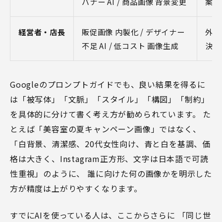
バナー AI / 商品画像 背景変更
案、
経営者・店長
販促画像 内製化 / デザイナー
外注
不足 AI / 低コスト 画像生成
決め
Googleのプロンプトガイドでも、良い結果を得るに
は「被写体」「文脈」「スタイル」「構図」「制約」
を具体的に分けて書く考え方が勧められています。 た
とえば「美容室の夏キャンペーン画像」ではなく、
「白背景、清潔感、20代女性向け、青と白を基調、価
格は大きく、Instagram正方形、文字は日本語で可読
性重視」のように、 誰に向けた何の画像かを明示した
方が精度は上がりやすくなります。
すでにAIを使っている人は、ここからさらに 「同じ世