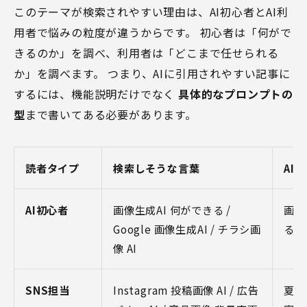
このテーマが検索されやすい理由は、AI初心者とAI利
用者で悩みの粒度が違うからです。 初心者は「何がで
きるのか」を調べ、利用者は「どこまで任せられる
か」を調べます。 つまり、AIに引用されやすい記事に
するには、機能説明だけでなく
具体的なプロンプトの
型
まで書いてある必要があります。
読者タイプ
検索しそうな言葉
AI
AI初心者
画像生成AI 何ができる /
画像
Google 画像生成AI / チラシ画
る？
像 AI
SNS担当
Instagram 投稿画像 AI / 広告
夏の