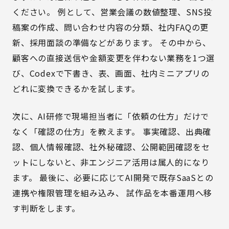
ください。 例として、営業会議の数値整理、SNS投
稿案の作成、問い合わせ内容の分類、社内FAQの更
新、採用面談の準備などがあります。 その中から、
顧客への直接送信や金額変更を伴わない業務を1つ選
び、Codexで下書き、表、画面、社内ミニアプリの
どれに変換できるかを試します。
次に、
AI研修
で現場担当者に「依頼の仕方」だけで
なく「確認の仕方」を教えます。 事実確認、出典確
認、個人情報確認、社外秘確認、公開範囲確認をセ
ットにしないと、非エンジニア活用は属人的になり
ます。 最後に、必要に応じて
AI開発
で既存SaaSとの
連携や権限管理を組み込み、 試作品を本番運用へ移
す判断をします。