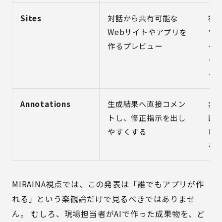
Sites
対話から共有可能な
社
Webサイトやアプリを
ツ
作るプレビュー
ー
ー
る
Annotations
生成結果へ直接コメン
非
トし、修正指示を出し
画
やすくする
ビ
を
MIRAINA視点では、この発表は「誰でもアプリが作
れる」という楽観論だけで見るべきではありませ
ん。 むしろ、現場担当者がAIで作った成果物を、ど