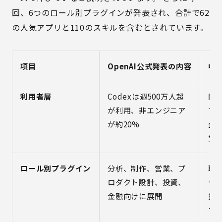
回、6つのロール別プラグインが発表され、合計で62
の人気アプリと110のスキルを含むとされています。
項目
OpenAI公式発表の内容
中
利用者層
Codexは週500万人超
開
が利用、非エンジニア
で
が約20%
企
業務
ロール別プラグイン
分析、制作、営業、プ
職
ロダクト設計、投資、
テ
金融向けに展開
携
す