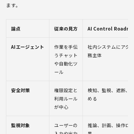
ます。
論点
従来の見方
AI Control Roa
AIエージェント
作業を手伝
社内システムにアク
うチャット
務主体
や自動化ツ
ール
安全対策
権限設定と
検知、監視、遮断、
利用ルール
める
が中心
監視対象
ユーザーの
推論、計画、操作ロ
入力や出力
果