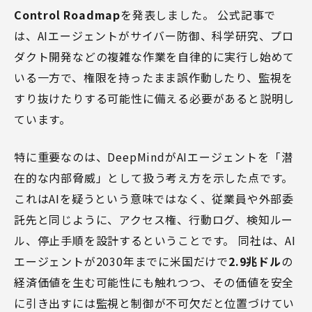
Control Roadmap
を発表しました。 公式記事で
は、AIエージェントがサイバー防御、科学研究、プロ
ダクト開発などの複雑な作業を自律的に実行し始めて
いる一方で、権限を持ったまま誤作動したり、監視を
すり抜けたりする可能性に備える必要があると説明し
ています。
特に重要なのは、DeepMindがAIエージェントを「潜
在的な内部脅威」として扱う考え方を示した点です。
これはAIを疑うという意味ではなく、従業員や外部委
託先と同じように、アクセス権、行動ログ、検知ルー
ル、停止手順を設計するということです。 同社は、AI
エージェントが2030年までに米国だけで
2.9兆ドル
の
経済価値を生む可能性にも触れつつ、その価値を安全
に引き出すには監視と制御が不可欠だと位置づけてい