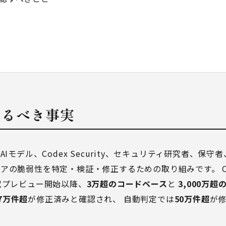
えるべき事実
akは、AIモデル、Codex Security、セキュリティ研究者、
アの脆弱性を特定・検証・修正するための取り組みです。 Op
yの研究プレビュー開始以降、
3万超のコードベース
と
3,000万
7万件超
が修正済みと確認され、 自動判定では
50万件超
が