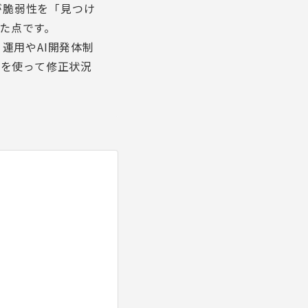
が脆弱性を「見つけ
た点です。
ィ運用やAI開発体制
Iを使って修正状況