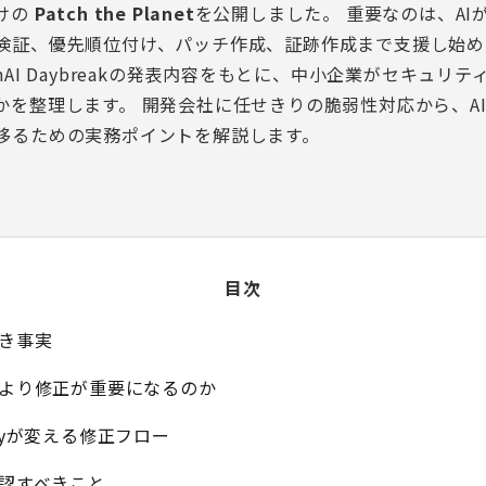
けの
Patch the Planet
を公開しました。 重要なのは、AI
検証、優先順位付け、パッチ作成、証跡作成まで支援し始め
nAI Daybreakの発表内容をもとに、中小企業がセキュリテ
かを整理します。 開発会社に任せきりの脆弱性対応から、A
移るための実務ポイントを解説します。
目次
べき事実
見より修正が重要になるのか
urityが変える修正フロー
確認すべきこと