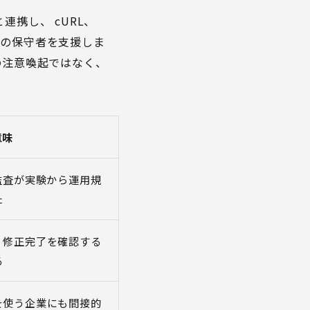
などと連携し、 cURL、
ジェクトの保守者を支援しま
の注意喚起ではなく、
意味
監査が実験から運用規
た
、修正完了を確認する
る
を使う企業にも間接的