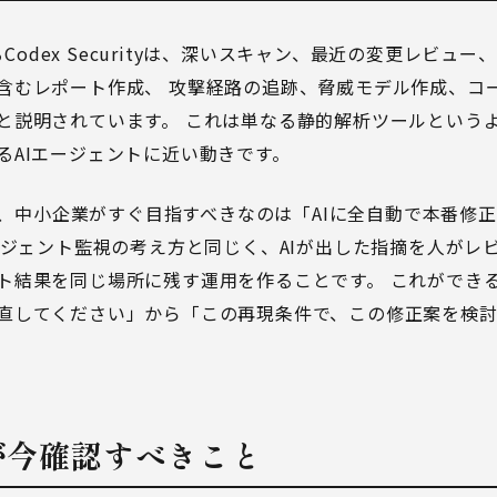
あるCodex Securityは、深いスキャン、最近の変更レビ
含むレポート作成、 攻撃経路の追跡、脅威モデル作成、コ
と説明されています。 これは単なる静的解析ツールという
るAIエージェントに近い動きです。
ると、中小企業がすぐ目指すべきなのは「AIに全自動で本番修
ージェント監視
の考え方と同じく、AIが出した指摘を人がレ
ト結果を同じ場所に残す運用を作ることです。 これができ
直してください」から「この再現条件で、この修正案を検
業が今確認すべきこと