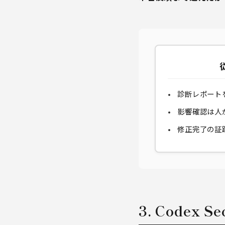
診断レポート
影響確認は人
修正完了の証
3. Codex