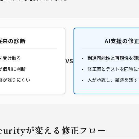
従来の診断
AI支援の修
を受け取る
到達可能性と再現性を確
VS
が個別に判断
修正案とテストを同時に
跡が残りにくい
人が承認し、証跡を残す
 Securityが変える修正フロー