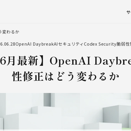
サ
どう変わるか
6.06.28
OpenAI Daybreak
AIセキュリティ
Codex Security
脆弱性
6月最新】OpenAI Dayb
性修正はどう変わるか