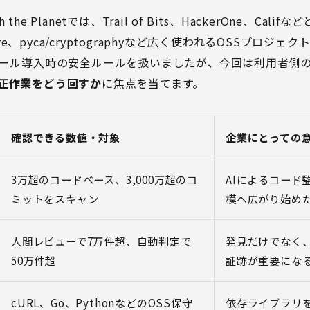
he Planetでは、Trail of Bits、HackerOne、Calif
store、pyca/cryptographyなど広く使われるOSSプロ
ツール導入時の安全ルール
を扱いましたが、今回は利用者側
修正作業をどう回すか
に焦点を当てます。
確認できる数値・対象
企業にとっての
3万超のコードベース、3,000万超のコ
AIによるコード
ミットをスキャン
模へ広がり始め
人間レビューで7万件超、自動判定で
発見だけでなく
50万件超
証跡が重要にな
cURL、Go、PythonなどのOSS保守
依存ライブラリ