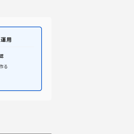
正運用
認
作る